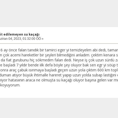
it edilemeyen su kaçağı
ziran 04, 2023, 01:32:00 ÖÖ »
 ay önce falan tanıdık bir tamirci eger yi temizleyelim abi dedi, tama
 çok acemi hareketler bir şeyleri bilmediğini anladım. çektim kenara s
 da fiat gurubunu hiç sökmedim falan dedi. Neyse iş çok uzun sürdü 
e başladı 7 yıldır bende iilk defa böyle şey oluyor bak sen egr yi söüp
onra araç çabuk ısınmaya başladı geçen uzun yola çıktım 600 km topla
uman atıyor büyük ihtimalle hareret yapıp uzun yolda subap lastiğini e
iyor hatasıının araca ne olmuşta su kaçağı oluyor başına gelen var 
 koyuyorum.