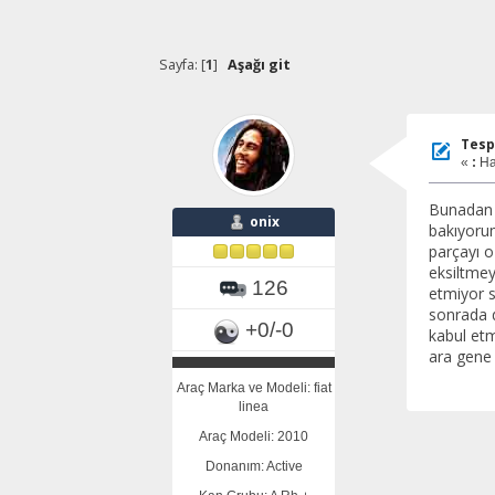
Sayfa: [
1
]
Aşağı git
Tesp
«
:
Ha
Bunadan 6
onix
bakıyorum
parçayı o
eksiltmey
126
etmiyor s
sonrada d
+0/-0
kabul etm
ara gene
Araç Marka ve Modeli: fiat
linea
Araç Modeli: 2010
Donanım: Active