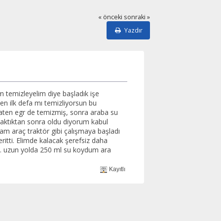
« önceki
sonraki »
Yazdır
m temizleyelim diye başladık işe
en ilk defa mı temizliyorsun bu
zaten egr de temizmiş, sonra araba su
 taktıktan sonra oldu diyorum kabul
m araç traktör gibi çalışmaya başladı
ritti. Elimde kalacak şerefsiz daha
mı. uzun yolda 250 ml su koydum ara
Kayıtlı