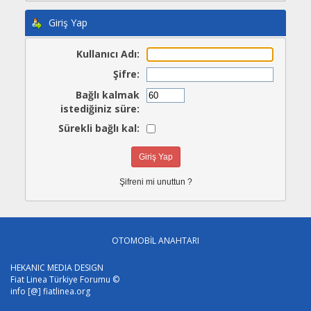
Giriş Yap
Kullanıcı Adı:
Şifre:
Bağlı kalmak
istediğiniz süre:
Sürekli bağlı kal:
Şifreni mi unuttun ?
OTOMOBİL ANAHTARI
HEKANIC MEDIA DESIGN
Fiat Linea Türkiye Forumu ©
info [@] fiatlinea.org