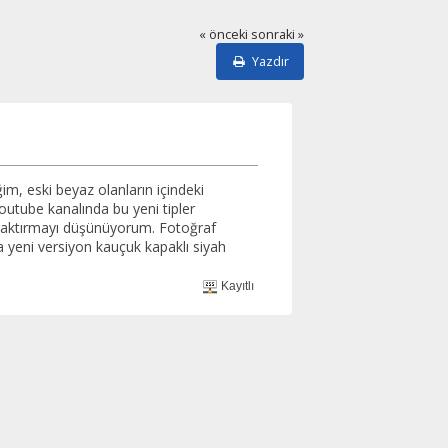
« önceki
sonraki »
Yazdır
m, eski beyaz olanların içindeki
youtube kanalında bu yeni tipler
ma taktırmayı düşünüyorum. Fotoğraf
a yeni versiyon kauçuk kapaklı siyah
Kayıtlı