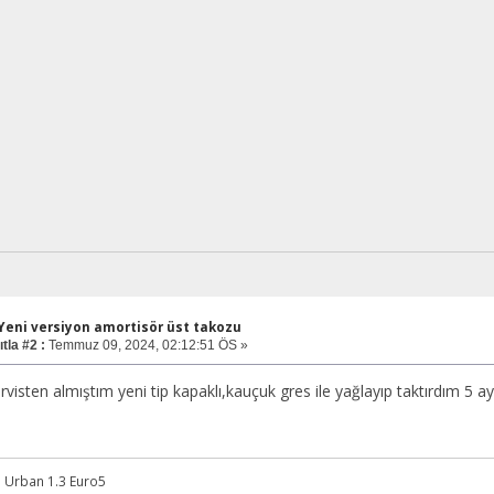
 Yeni versiyon amortisör üst takozu
tla #2 :
Temmuz 09, 2024, 02:12:51 ÖS »
visten almıştım yeni tip kapaklı,kauçuk gres ile yağlayıp taktırdım 5 ay 
a Urban 1.3 Euro5