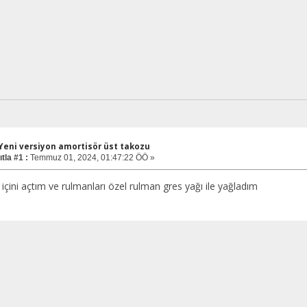
 Yeni versiyon amortisör üst takozu
tla #1 :
Temmuz 01, 2024, 01:47:22 ÖÖ »
çini açtım ve rulmanları özel rulman gres yağı ile yağladım