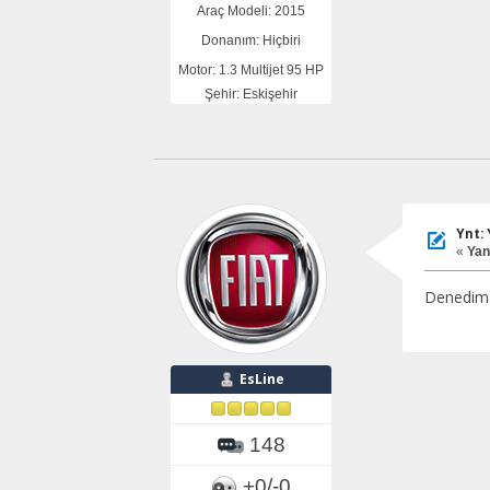
Araç Modeli: 2015
Donanım: Hiçbiri
Motor: 1.3 Multijet 95 HP
Şehir: Eskişehir
Ynt:
«
Yanı
Denedim i
EsLine
148
+0/-0