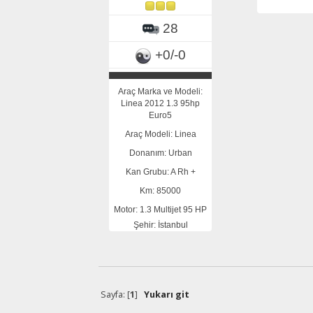
28
+0/-0
Araç Marka ve Modeli:
Linea 2012 1.3 95hp
Euro5
Araç Modeli: Linea
Donanım: Urban
Kan Grubu: A Rh +
Km: 85000
Motor: 1.3 Multijet 95 HP
Şehir: İstanbul
Sayfa: [
1
]
Yukarı git