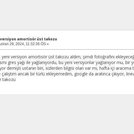
 versiyon amortisör üst takozu
ziran 28, 2024, 11:32:36 ÖS »
yeni versiyon amortisör üst takozu aldım, şimdi fotoğrafını ekleyeceği
smı gres yağı ile yağlanıyordu, bu yeni versiyonlar yağlanıyor mu, bir 
or demişti ustanın biri, sizlerden bilgisi olan var mı, hafta içi aracı
çalıştım ancak bir türlü ekleyemedim, google da aratınca çıkıyor, line
r takozu