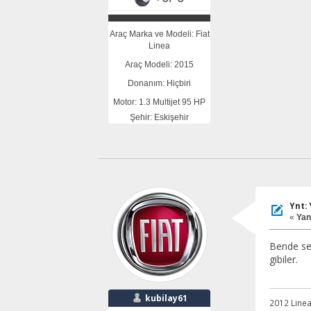
Araç Marka ve Modeli: Fiat
Linea
Araç Modeli: 2015
Donanım: Hiçbiri
Motor: 1.3 Multijet 95 HP
Şehir: Eskişehir
Ynt:
«
Yanı
Bende ser
gibiler.
kubilay61
2012 Line