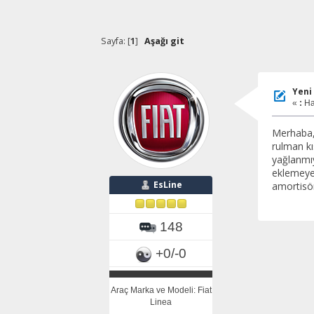
Sayfa: [
1
]
Aşağı git
Yeni
«
:
Ha
Merhaba, 
rulman kı
yağlanmıy
eklemeye 
EsLine
amortisö
148
+0/-0
Araç Marka ve Modeli: Fiat
Linea