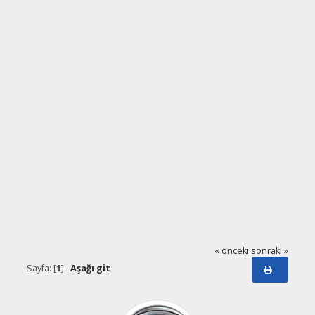
« önceki
sonraki »
Sayfa: [
1
]
Aşağı git