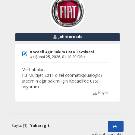
johntornado
Kocaeli Ağır Bakım Usta Tavsiyesi
«
:
Şubat 25, 2026, 01:18:20 ÖS »
Merhabalar,
1.3 Multijet 2011 dizel otomatik(dualogic)
aracımın ağır bakımı için Kocaeli'de usta
arıyorum.
Kayıtlı
Sayfa: [
1
]
Yukarı git
« önceki
sonraki »