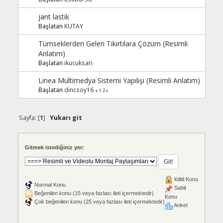
jant lastik
Başlatan
KUTAY
Tümseklerden Gelen Tıkırtılara Çözüm (Resimli
Anlatım)
Başlatan
ikucuksari
Linea Multimedya Sistemi Yapılışı (Resimli Anlatım)
Başlatan
dincsoy16
«
1
2
»
Sayfa: [
1
]
Yukarı git
Gitmek istediğiniz yer:
Kilitli Konu
Normal Konu
Sabit
Beğenilen konu (15 veya fazlası ileti içermektedir)
Konu
Çok beğenilen konu (25 veya fazlası ileti içermektedir)
Anket