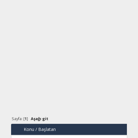
Sayfa: [
1
]
Aşağı git
Konu
/
Başlatan