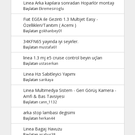
Linea Arka kapılara sonradan Hoparlör montajı
Başlatan
Ekremesiroglu
Fiat EGEA ile Gezinti 1.3 Multijet Easy -
Özellikleri/Tanıtım ( Acemi )
Başlatan
gokhanbey01
34KFN65 yayında iyi seyirler.
Başlatan
mustafa61
linea 1.3 mj e5 cruise control beyin uçları
Başlatan
ustaserkan
Linea Hzı Sabitleyici Yapımı
Başlatan
sarikaya
Linea Multimedya Sistem - Geri Görüş Kamera -
Amfi & Bas Tavsiyesi
Başlatan
cann_1132
arka stop lambasi degisimi
Başlatan
herkan44
Linea Bagaj Havuzu
Başlatan
asabur38