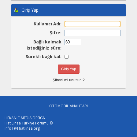
Giriş Yap
Kullanıcı Adı:
Şifre:
Bağlı kalmak
istediğiniz süre:
Sürekli bağlı kal:
Şifreni mi unuttun ?
OTOMOBİL ANAHTARI
HEKANIC MEDIA DESIGN
Fiat Linea Türkiye Forumu ©
info [@] fiatlinea.org